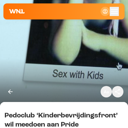
Klein
Standaard
Groot
Pedoclub ‘Kinderbevrijdingsfront’
Kopieer link
wil meedoen aan Pride