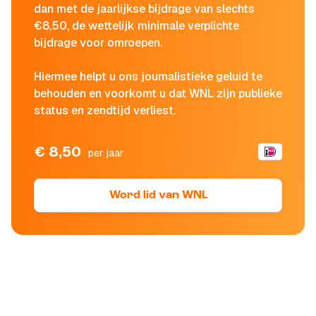
dan met de jaarlijkse bijdrage van slechts
€8,50, de wettelijk minimale verplichte
bijdrage voor omroepen.
Hiermee helpt u ons journalistieke geluid te
behouden en voorkomt u dat WNL zijn publieke
status en zendtijd verliest.
€ 8,50
per jaar
Word lid van WNL