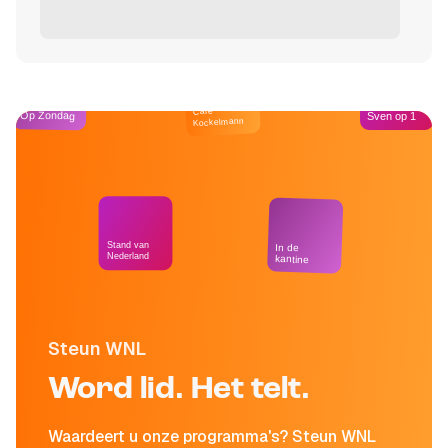
Café
Op Zondag
Sven op 1
Kockelmann
Stand van
In de
Nederland
kantine
Steun WNL
Word lid. Het telt.
Waardeert u onze programma's? Steun WNL