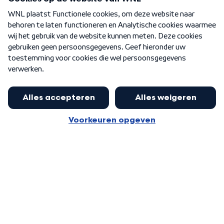
Over WNL
Nieuwsbrief
Word Lid
Meer WNL voor jou
Jan Paternotte optimistisch over
stikstofdebat: 'Geen zwakker
Algemene voorwaarden
Cookie-instellingen
pakket, maar ideeën om het te
Privacy statement
versterken zijn welkom'