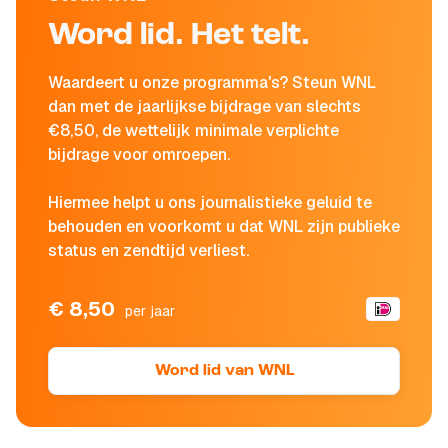
Word lid. Het telt.
Waardeert u onze programma's? Steun WNL
dan met de jaarlijkse bijdrage van slechts
€8,50, de wettelijk minimale verplichte
bijdrage voor omroepen.
Hiermee helpt u ons journalistieke geluid te
behouden en voorkomt u dat WNL zijn publieke
status en zendtijd verliest.
€ 8,50
per jaar
Word lid van WNL