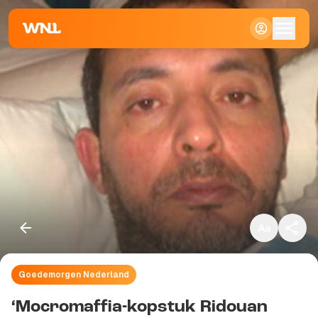
Klein
Standaard
Groot
Goedemorgen Nederland
Kopieer link
‘Mocromaffia-kopstuk Ridouan