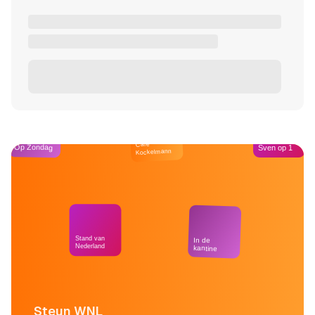
Café
Op Zondag
Sven op 1
Kockelmann
Stand van
In de
Nederland
kantine
Steun WNL