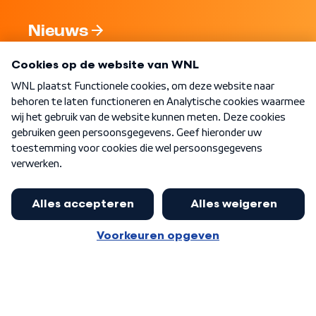
Nieuws
Programma's
Over WNL
Nieuwsbrief
Word Lid
Meer WNL voor jou
Nieuwe ‘onderkoning’ Buma wil tot
zijn 70ste aanblijven
Algemene voorwaarden
Cookie-instellingen