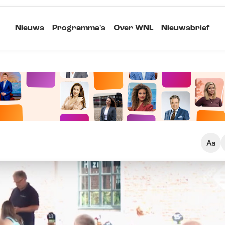
Nieuws
Programma's
Over WNL
Nieuwsbrief
Klein
Kopieer link
Standaard
Groot