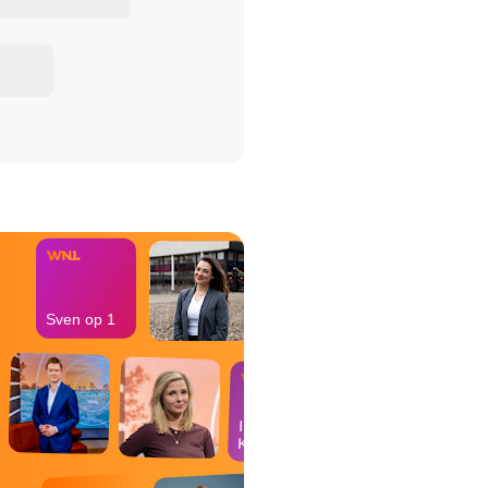
het Misdaad-
bureau
Sven op 1
In de
Kantine