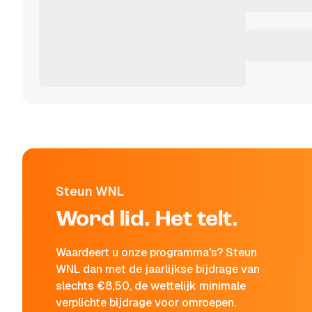
Steun WNL
Word lid. Het telt.
Waardeert u onze programma's? Steun
WNL dan met de jaarlijkse bijdrage van
slechts €8,50, de wettelijk minimale
verplichte bijdrage voor omroepen.