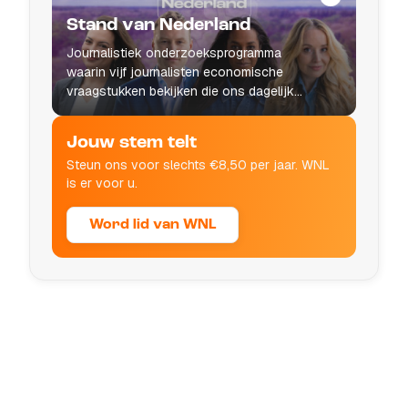
Stand van Nederland
Journalistiek onderzoeksprogramma
waarin vijf journalisten economische
vraagstukken bekijken die ons dagelijks
leven raken.
Jouw stem telt
Steun ons voor slechts €8,50 per jaar. WNL
is er voor u.
Word lid van WNL