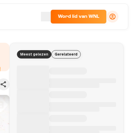
Word lid van WNL
Meest gelezen
Gerelateerd