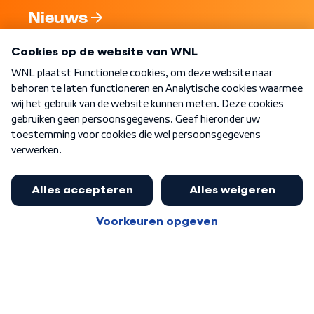
Nieuws
Programma's
Over WNL
Nieuwsbrief
Word Lid
Meer WNL voor jou
Jan Paternotte optimistisch over
stikstofdebat: 'Geen zwakker
Algemene voorwaarden
Cookie-instellingen
pakket, maar ideeën om het te
Privacy statement