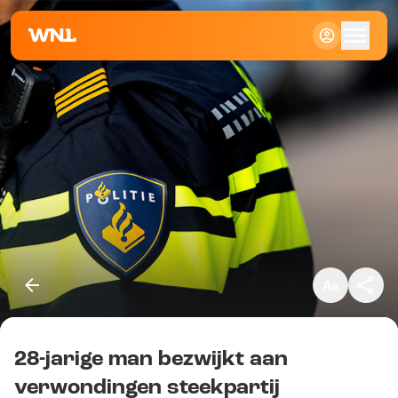
Klein
Standaard
Groot
28-jarige man bezwijkt aan
Kopieer link
verwondingen steekpartij