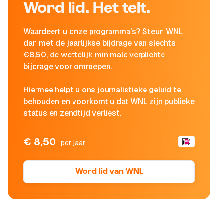
Word lid. Het telt.
Waardeert u onze programma's? Steun WNL
dan met de jaarlijkse bijdrage van slechts
€8,50, de wettelijk minimale verplichte
bijdrage voor omroepen.
Hiermee helpt u ons journalistieke geluid te
behouden en voorkomt u dat WNL zijn publieke
status en zendtijd verliest.
€ 8,50
per jaar
Word lid van WNL