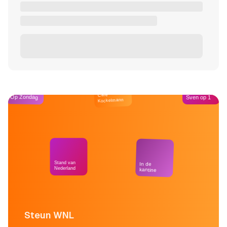
Café
Op Zondag
Sven op 1
Kockelmann
Stand van
In de
Nederland
kantine
Steun WNL