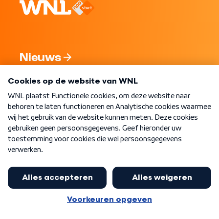
Nieuws
Programma's
Over WNL
Nieuwsbrief
Word Lid