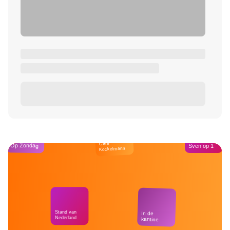
Café
Op Zondag
Sven op 1
Kockelmann
Stand van
In de
Nederland
kantine