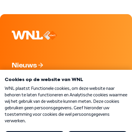
Nieuws
Programma's
Over WNL
Nieuwsbrief
Word Lid