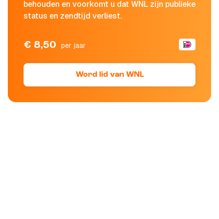
behouden en voorkomt u dat WNL zijn publieke
status en zendtijd verliest.
€ 8,50
per jaar
Word lid van WNL