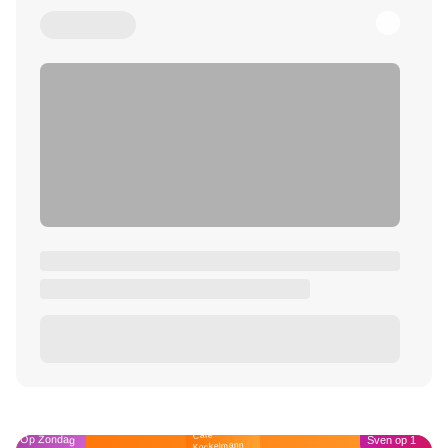
Café
Op Zondag
Sven op 1
Kockelmann