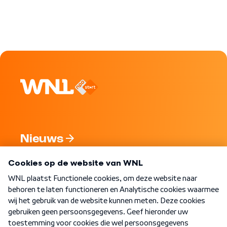
Nieuws
Programma's
Over WNL
Nieuwsbrief
Word Lid