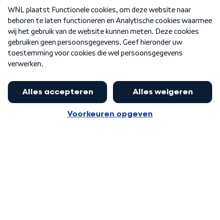
Over WNL
Nieuwsbrief
Word Lid
Meer WNL voor jou
Jan Paternotte optimistisch over
stikstofdebat: 'Geen zwakker
Algemene voorwaarden
Cookie-instellingen
pakket, maar ideeën om het te
Privacy statement
versterken zijn welkom'