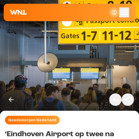
Klein
Standaard
Groot
Goedemorgen Nederland
Kopieer link
‘Eindhoven Airport op twee na