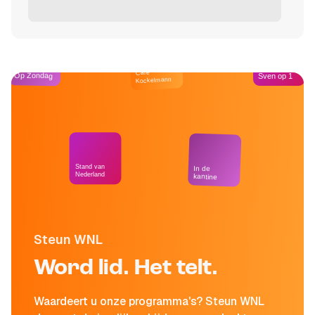
Café
Op Zondag
Sven op 1
Kockelmann
Stand van
In de
Nederland
kantine
Steun WNL
Word lid. Het telt.
Waardeert u onze programma's? Steun WNL