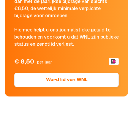
dan met de jaarlijkse bijdrage van slechts
€8,50, de wettelijk minimale verplichte
bijdrage voor omroepen.
Hiermee helpt u ons journalistieke geluid te
behouden en voorkomt u dat WNL zijn publieke
status en zendtijd verliest.
€ 8,50
per jaar
Word lid van WNL