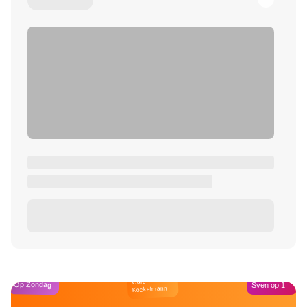
Café
Op Zondag
Sven op 1
Kockelmann