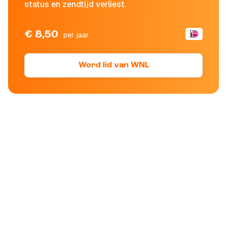
status en zendtijd verliest.
€ 8,50
per jaar
Word lid van WNL