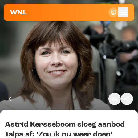
Klein
Standaard
Groot
Astrid Kersseboom sloeg aanbod
Kopieer link
Talpa af: ‘Zou ik nu weer doen’