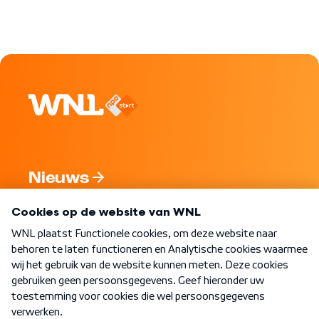
Nieuws
Programma's
Over WNL
Nieuwsbrief
Word Lid