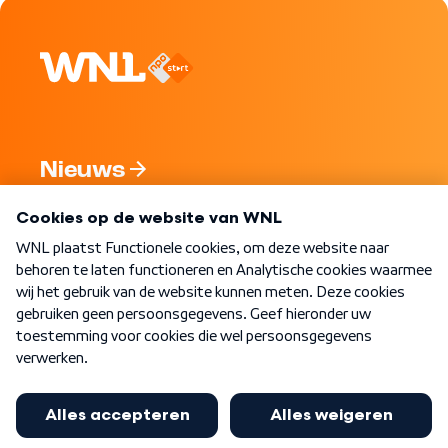
Nieuws
Programma's
Over WNL
Nieuwsbrief
Word Lid