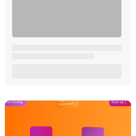
Café
Op Zondag
Sven op 1
Kockelmann