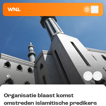
Klein
Standaard
Groot
Organisatie blaast komst
Kopieer link
omstreden islamitische predikers