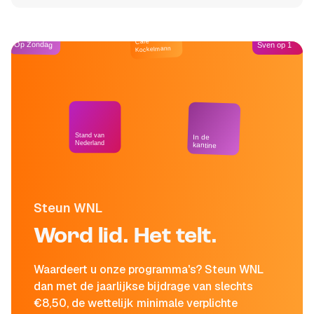
Café
Op Zondag
Sven op 1
Kockelmann
Stand van
In de
Nederland
kantine
Steun WNL
Word lid. Het telt.
Waardeert u onze programma's? Steun WNL
dan met de jaarlijkse bijdrage van slechts
€8,50, de wettelijk minimale verplichte