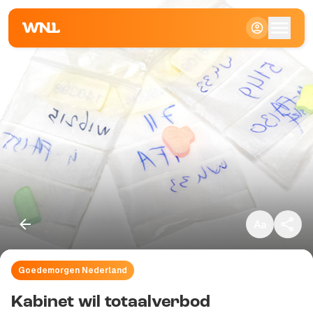
Klein
Standaard
Groot
Goedemorgen Nederland
Kopieer link
Kabinet wil totaalverbod