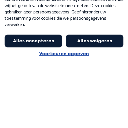
Word Lid
Meer WNL voor jou
Jan Paternotte optimistisch over
stikstofdebat: 'Geen zwakker
Algemene voorwaarden
Cookie-instellingen
pakket, maar ideeën om het te
Privacy statement
versterken zijn welkom'