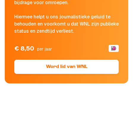
bijdrage voor omroepen.
Hiermee helpt u ons journalistieke geluid te
behouden en voorkomt u dat WNL zijn publieke
status en zendtijd verliest.
€ 8,50
per jaar
Word lid van WNL