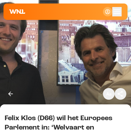
Klein
Standaard
Groot
Felix Klos (D66) wil het Europees
Kopieer link
Parlement in: ‘Welvaart en