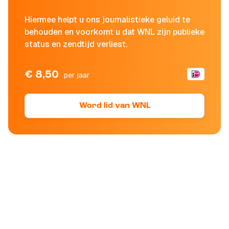
Hiermee helpt u ons journalistieke geluid te
behouden en voorkomt u dat WNL zijn publieke
status en zendtijd verliest.
€ 8,50
per jaar
Word lid van WNL