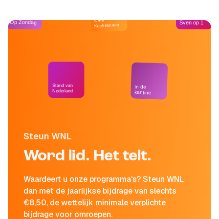
Café
Op Zondag
Sven op 1
Kockelmann
Stand van
In de
Nederland
kantine
Steun WNL
Word lid. Het telt.
Waardeert u onze programma's? Steun WNL
dan met de jaarlijkse bijdrage van slechts
€8,50, de wettelijk minimale verplichte
bijdrage voor omroepen.