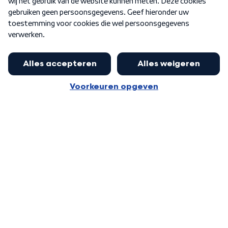
Word Lid
Meer WNL voor jou
Huishoudens met thuisbatterij,
slimme laadpaal of warmtepomp
Algemene voorwaarden
Cookie-instellingen
kunnen geld gaan verdienen: 'Kan
Privacy statement
op jaarbasis 500 euro opleveren'