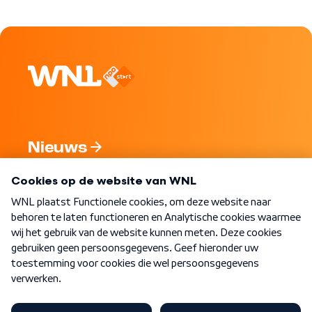
Nieuws
Programma's
Over WNL
Nieuwsbrief
Word Lid