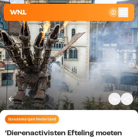
Klein
Standaard
Groot
Goedemorgen Nederland
Kopieer link
‘Dierenactivisten Efteling moeten