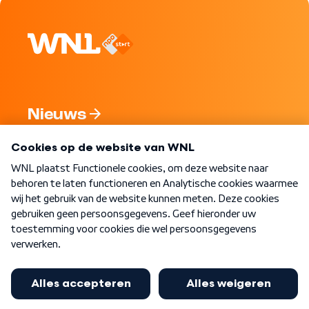
Nieuws
Programma's
Over WNL
Nieuwsbrief
Word Lid