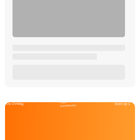
Café
Op Zondag
Sven op 1
Kockelmann