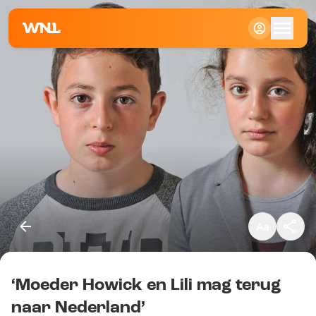
Klein
Standaard
Groot
‘Moeder Howick en Lili mag terug
Kopieer link
naar Nederland’