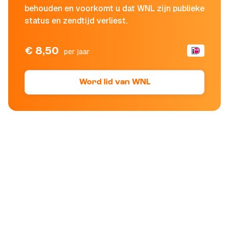
behouden en voorkomt u dat WNL zijn publieke
status en zendtijd verliest.
€ 8,50
per jaar
Word lid van WNL