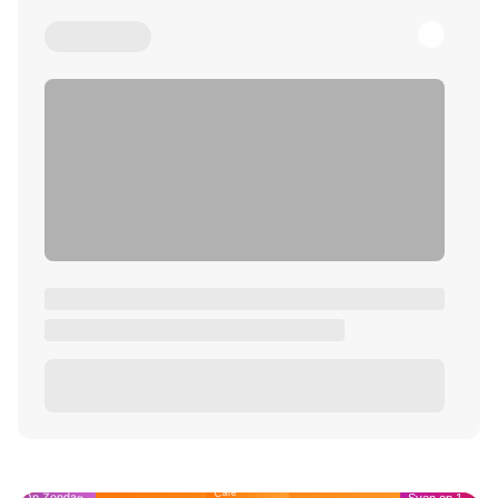
Café
Op Zondag