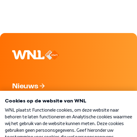
Nieuws
Programma's
Over WNL
Nieuwsbrief
Word Lid