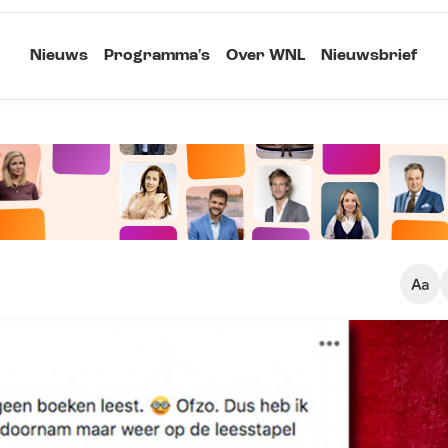
Nieuws
Programma's
Over WNL
Nieuwsbrief
Klein
Kopieer link
Standaard
Groot