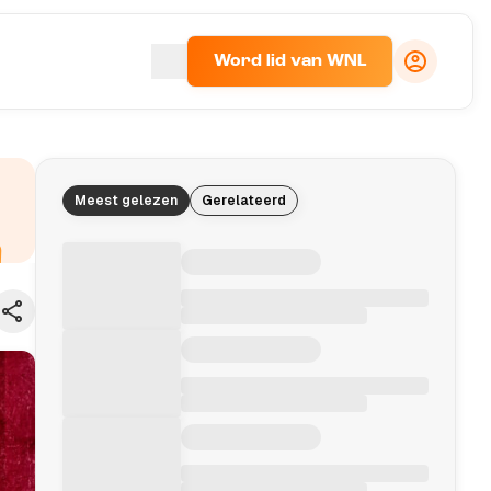
Word lid van WNL
Meest gelezen
Gerelateerd