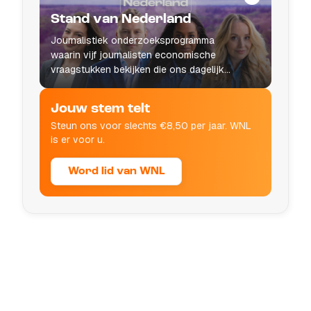
Stand van Nederland
Journalistiek onderzoeksprogramma
waarin vijf journalisten economische
vraagstukken bekijken die ons dagelijks
leven raken.
Jouw stem telt
Steun ons voor slechts €8,50 per jaar. WNL
is er voor u.
Word lid van WNL