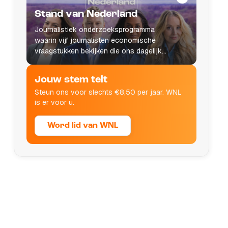
Stand van Nederland
Journalistiek onderzoeksprogramma
waarin vijf journalisten economische
vraagstukken bekijken die ons dagelijks
leven raken.
Jouw stem telt
Steun ons voor slechts €8,50 per jaar. WNL
is er voor u.
Word lid van WNL