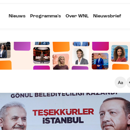
Nieuws
Programma's
Over WNL
Nieuwsbrief
Klein
Kopieer link
Standaard
Groot