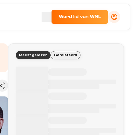
Word lid van WNL
Meest gelezen
Gerelateerd