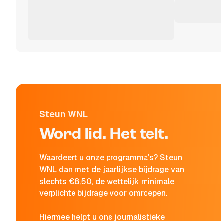
Steun WNL
Word lid. Het telt.
Waardeert u onze programma's? Steun
WNL dan met de jaarlijkse bijdrage van
slechts €8,50, de wettelijk minimale
verplichte bijdrage voor omroepen.
Hiermee helpt u ons journalistieke