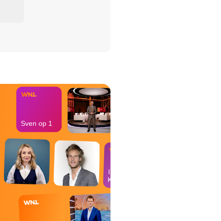
het Misdaad-
bureau
Sven op 1
In de
Kantine