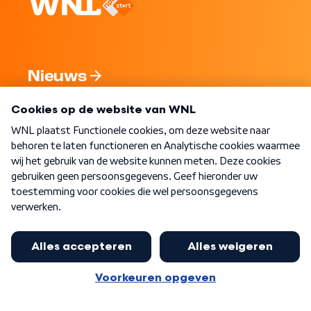
Nieuws
Programma's
Over WNL
Nieuwsbrief
Word Lid