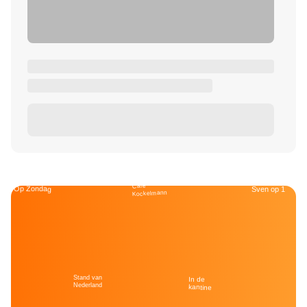
Café
Op Zondag
Sven op 1
Kockelmann
Stand van
In de
Nederland
kantine