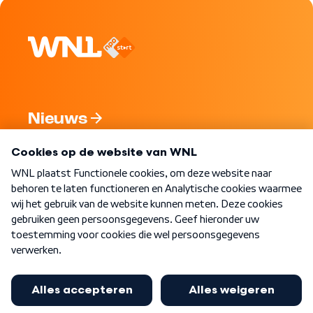
Nieuws
Programma's
Over WNL
Nieuwsbrief
Word Lid