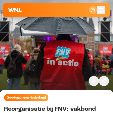
Klein
Standaard
Groot
Goedemorgen Nederland
Kopieer link
Reorganisatie bij FNV: vakbond