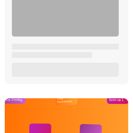
Café
Op Zondag
Sven op 1
Kockelmann