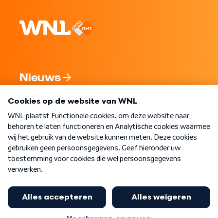
Nieuws
Programma's
Over WNL
Nieuwsbrief
Word Lid