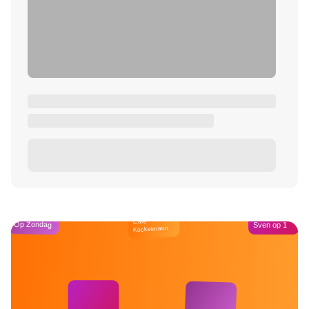
Café
Op Zondag
Sven op 1
Kockelmann