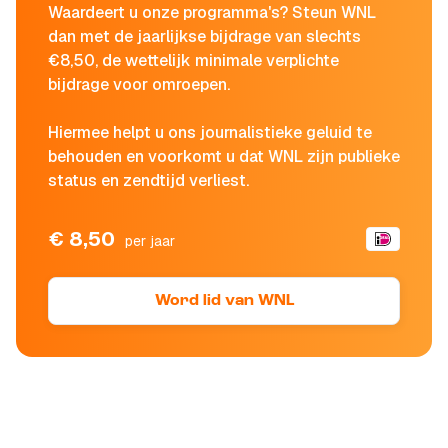
Waardeert u onze programma's? Steun WNL
dan met de jaarlijkse bijdrage van slechts
€8,50, de wettelijk minimale verplichte
bijdrage voor omroepen.
Hiermee helpt u ons journalistieke geluid te
behouden en voorkomt u dat WNL zijn publieke
status en zendtijd verliest.
€ 8,50
per jaar
Word lid van WNL