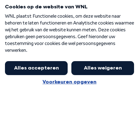
Programma's
Over WNL
Nieuwsbrief
Word Lid
Meer WNL voor jou
Huishoudens met thuisbatterij,
slimme laadpaal of warmtepomp
Algemene voorwaarden
Cookie-instellingen
kunnen geld gaan verdienen: 'Kan
Privacy statement
op jaarbasis 500 euro opleveren'