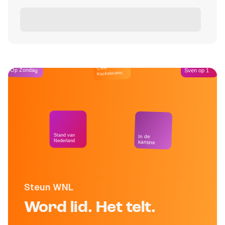
Café
Op Zondag
Sven op 1
Kockelmann
Stand van
In de
Nederland
kantine
Steun WNL
Word lid. Het telt.