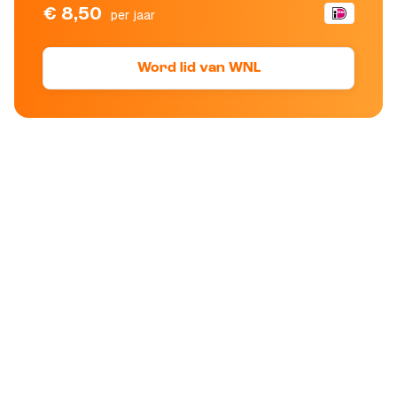
€ 8,50
per jaar
Word lid van WNL