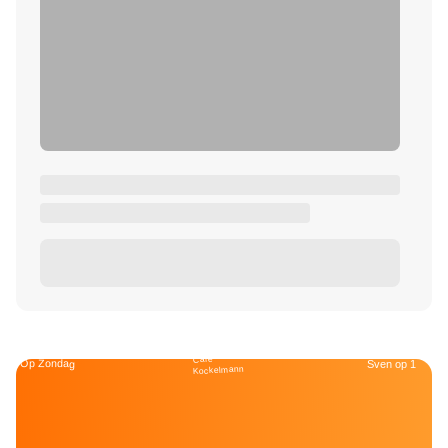
Café
Op Zondag
Sven op 1
Kockelmann