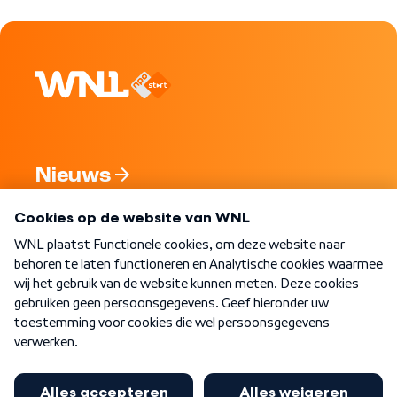
Nieuws
Programma's
Over WNL
Nieuwsbrief
Word Lid