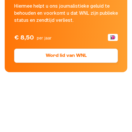
Hiermee helpt u ons journalistieke geluid te
behouden en voorkomt u dat WNL zijn publieke
status en zendtijd verliest.
€ 8,50
per jaar
Word lid van WNL