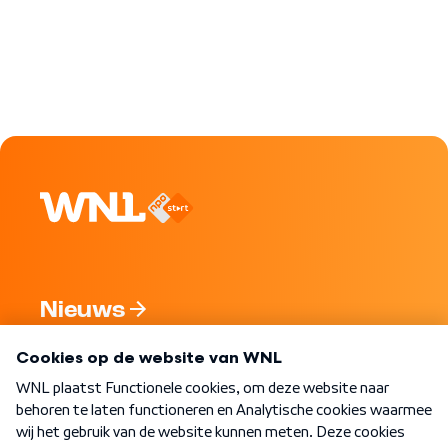
Nieuws
Programma's
Over WNL
Nieuwsbrief
Word Lid