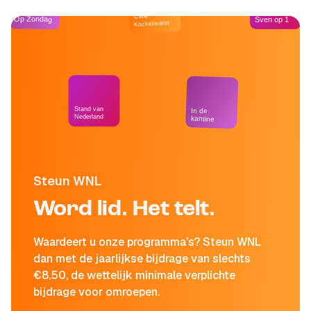
Café
Op Zondag
Sven op 1
Kockelmann
Stand van
In de
Nederland
kantine
Steun WNL
Word lid. Het telt.
Waardeert u onze programma's? Steun WNL
dan met de jaarlijkse bijdrage van slechts
€8,50, de wettelijk minimale verplichte
bijdrage voor omroepen.