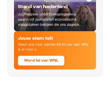
Stand van Nederland
Journalistiek onderzoeksprogramma
waarin vijf journalisten economische
vraagstukken bekijken die ons dagelijks
leven raken.
Jouw stem telt
Steun ons voor slechts €8,50 per jaar. WNL
is er voor u.
Word lid van WNL