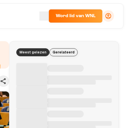
Word lid van WNL
Meest gelezen
Gerelateerd