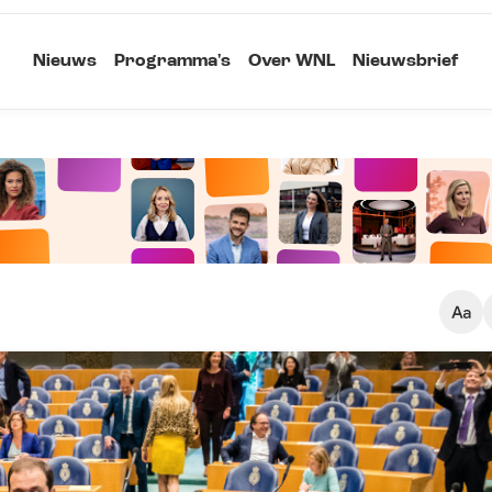
Nieuws
Programma's
Over WNL
Nieuwsbrief
Klein
Kopieer link
Standaard
Groot