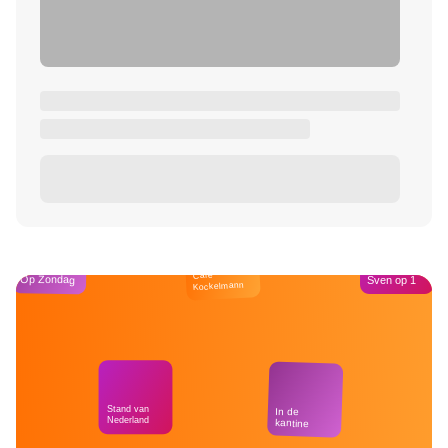
Café
Op Zondag
Sven op 1
Kockelmann
Stand van
In de
Nederland
kantine