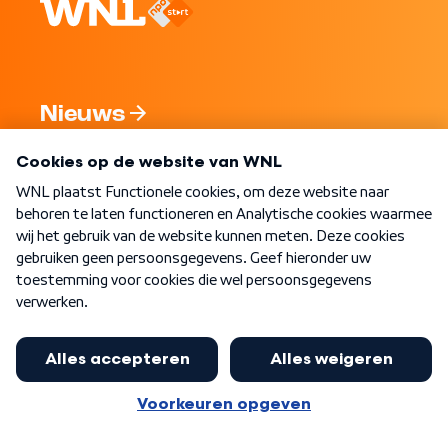
Nieuws
Programma's
Over WNL
Nieuwsbrief
Word Lid