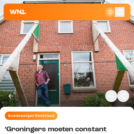
Klein
Standaard
Groot
Goedemorgen Nederland
Kopieer link
‘Groningers moeten constant