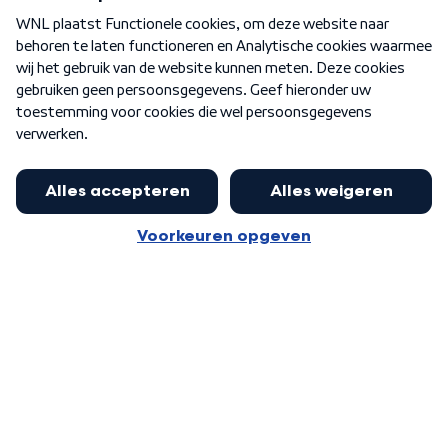
Over WNL
Nieuwsbrief
Word Lid
Meer WNL voor jou
Nieuwe ‘onderkoning’ Buma wil tot
zijn 70ste aanblijven
Algemene voorwaarden
Cookie-instellingen
Privacy statement