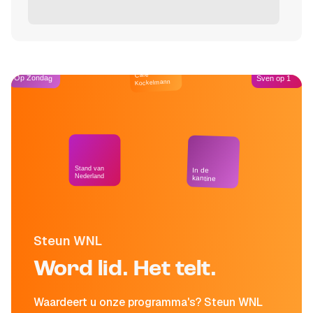
Café
Op Zondag
Sven op 1
Kockelmann
Stand van
In de
Nederland
kantine
Steun WNL
Word lid. Het telt.
Waardeert u onze programma's? Steun WNL