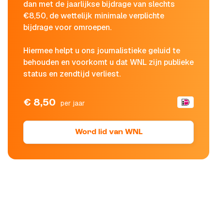
dan met de jaarlijkse bijdrage van slechts
€8,50, de wettelijk minimale verplichte
bijdrage voor omroepen.
Hiermee helpt u ons journalistieke geluid te
behouden en voorkomt u dat WNL zijn publieke
status en zendtijd verliest.
€ 8,50
per jaar
Word lid van WNL