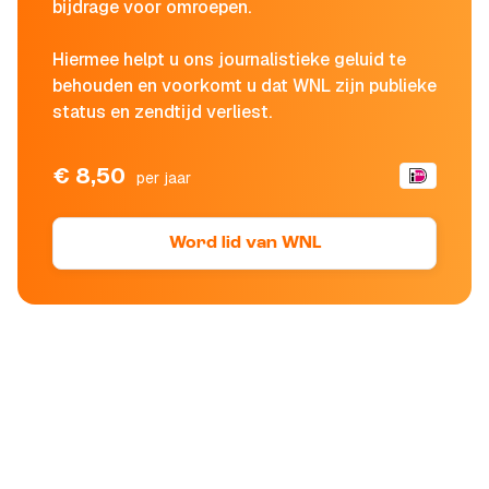
bijdrage voor omroepen.
Hiermee helpt u ons journalistieke geluid te
behouden en voorkomt u dat WNL zijn publieke
status en zendtijd verliest.
€ 8,50
per jaar
Word lid van WNL