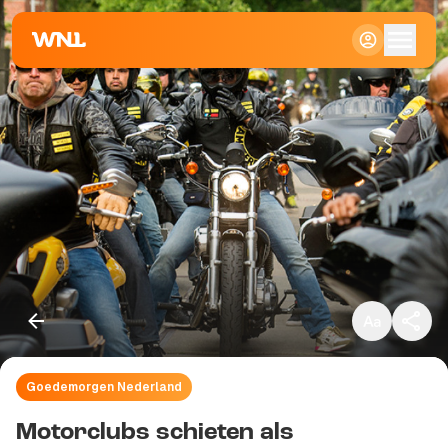
Klein
Standaard
Groot
Goedemorgen Nederland
Kopieer link
Motorclubs schieten als