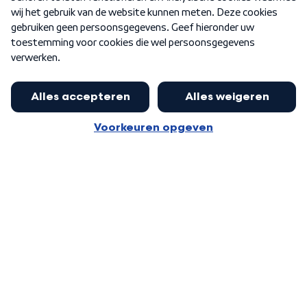
Word Lid
Meer WNL voor jou
Nieuwe ‘onderkoning’ Buma wil tot
zijn 70ste aanblijven
Algemene voorwaarden
Cookie-instellingen
Privacy statement