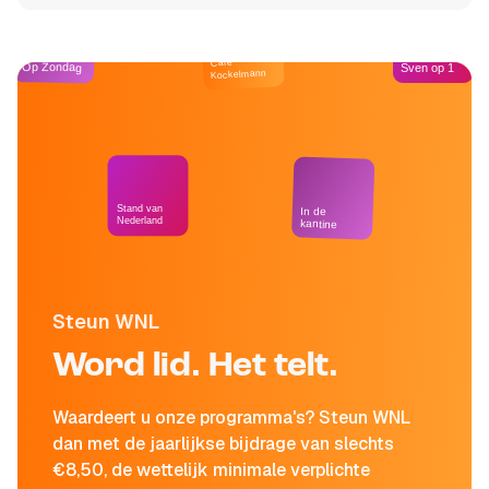
Café
Op Zondag
Sven op 1
Kockelmann
Stand van
In de
Nederland
kantine
Steun WNL
Word lid. Het telt.
Waardeert u onze programma's? Steun WNL
dan met de jaarlijkse bijdrage van slechts
€8,50, de wettelijk minimale verplichte