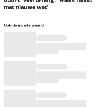
duurt ‘veel te lang’: ‘Maak haast
met nieuwe wet’
Ook de moeite waard