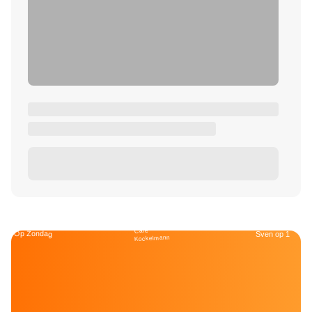
Café
Op Zondag
Sven op 1
Kockelmann