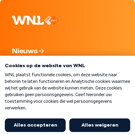
Nieuws
Programma's
Over WNL
Nieuwsbrief
Word Lid