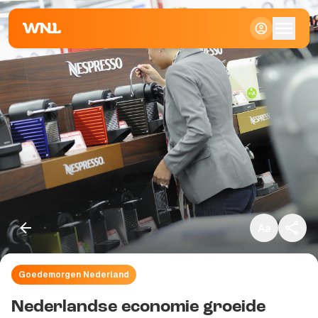
Klein
Standaard
Groot
Goedemorgen Nederland
Kopieer link
Nederlandse economie groeide