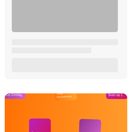
Café
Op Zondag
Sven op 1
Kockelmann