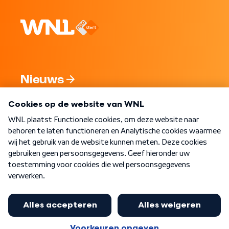
Nieuws
Programma's
Over WNL
Nieuwsbrief
Word Lid