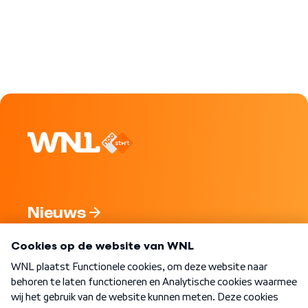
Nieuws
Programma's
Over WNL
Nieuwsbrief
Word Lid