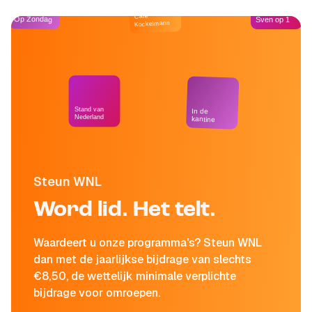
Café
Op Zondag
Sven op 1
Kockelmann
Stand van
In de
Nederland
kantine
Steun WNL
Word lid. Het telt.
Waardeert u onze programma's? Steun WNL
dan met de jaarlijkse bijdrage van slechts
€8,50, de wettelijk minimale verplichte
bijdrage voor omroepen.