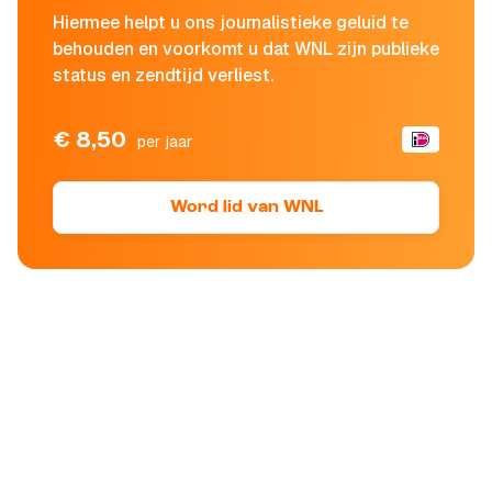
Hiermee helpt u ons journalistieke geluid te
behouden en voorkomt u dat WNL zijn publieke
status en zendtijd verliest.
€ 8,50
per jaar
Word lid van WNL