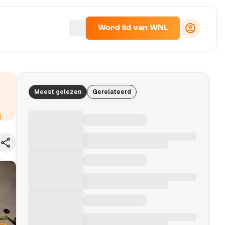
Word lid van WNL
Meest gelezen
Gerelateerd