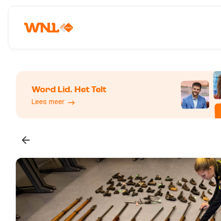
Word Lid. Het Telt
Lees meer