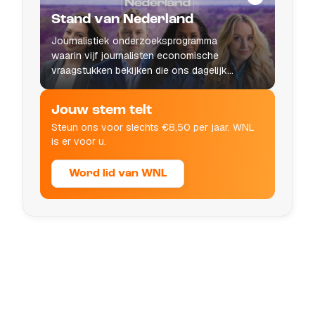
Stand van Nederland
Journalistiek onderzoeksprogramma
waarin vijf journalisten economische
vraagstukken bekijken die ons dagelijks
leven raken.
Jouw stem telt
Steun ons voor slechts €8,50 per jaar. WNL
is er voor u.
Word lid van WNL