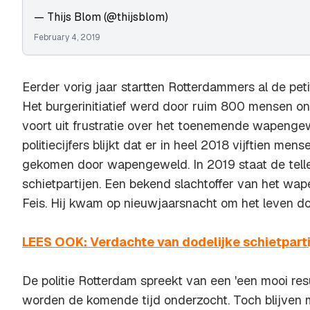
— Thijs Blom (@thijsblom)
February 4, 2019
Eerder vorig jaar startten Rotterdammers al de pet
Het burgerinitiatief werd door ruim 800 mensen o
voort uit frustratie over het toenemende wapengewe
politiecijfers blijkt dat er in heel 2018 vijftien men
gekomen door wapengeweld. In 2019 staat de telle
schietpartijen. Een bekend slachtoffer van het w
Feis. Hij kwam op nieuwjaarsnacht om het leven doo
LEES OOK: Verdachte van dodelijke schietpartij
De politie Rotterdam spreekt van een 'een mooi re
worden de komende tijd onderzocht. Toch blijven m