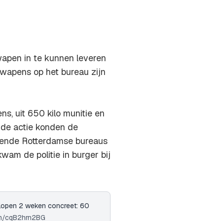
wapen in te kunnen leveren
 wapens op het bureau zijn
s, uit 650 kilo munitie en
de actie konden de
lende Rotterdamse bureaus
am de politie in burger bij
elopen 2 weken concreet: 60
com/cqB2hrn2BG