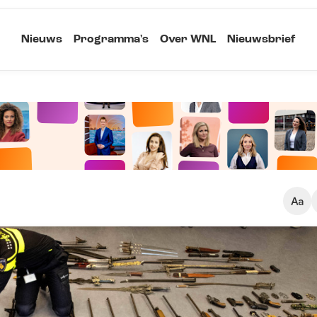
Nieuws
Programma's
Over WNL
Nieuwsbrief
Klein
Kopieer link
Standaard
Groot