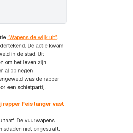
itie
“Wapens de wijk uit”
.
ndertekend. De actie kwam
ld in de stad. Uit
sen om het leven zijn
r al op negen
apengeweld was de rapper
r een schietpartij.
 rapper Feis langer vast
sultaat'. De vuurwapens
isdaden niet ongestraft: