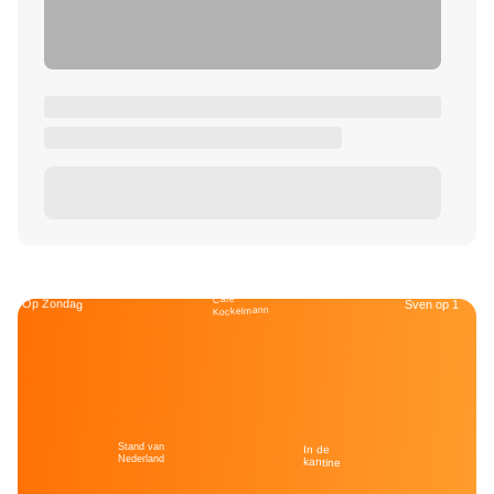
Café
Op Zondag
Sven op 1
Kockelmann
Stand van
In de
Nederland
kantine