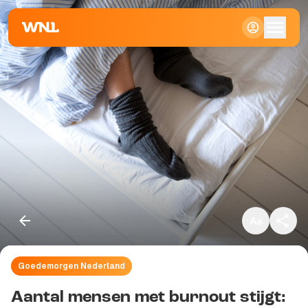
Klein
Standaard
Groot
Goedemorgen Nederland
Kopieer link
Aantal mensen met burnout stijgt: