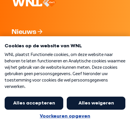
Nieuws
Programma's
Over WNL
Nieuwsbrief
Word Lid