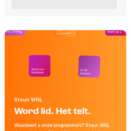
Café
Op Zondag
Sven op 1
Kockelmann
Stand van
In de
Nederland
kantine
Steun WNL
Word lid. Het telt.
Waardeert u onze programma's? Steun WNL