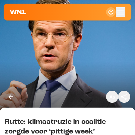
Klein
Standaard
Groot
Rutte: klimaatruzie in coalitie
Kopieer link
zorgde voor ‘pittige week’