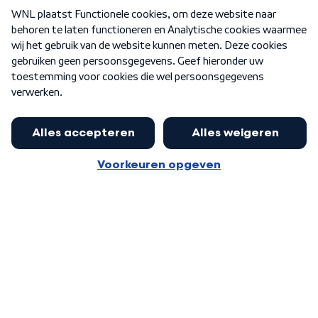
Over WNL
Nieuwsbrief
Word Lid
Meer WNL voor jou
Nieuwe ‘onderkoning’ Buma wil tot
zijn 70ste aanblijven
Algemene voorwaarden
Cookie-instellingen
Privacy statement