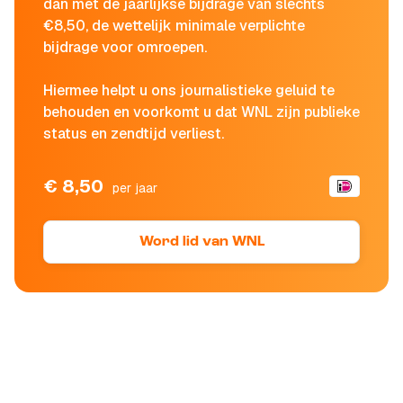
dan met de jaarlijkse bijdrage van slechts
€8,50, de wettelijk minimale verplichte
bijdrage voor omroepen.
Hiermee helpt u ons journalistieke geluid te
behouden en voorkomt u dat WNL zijn publieke
status en zendtijd verliest.
€ 8,50
per jaar
Word lid van WNL