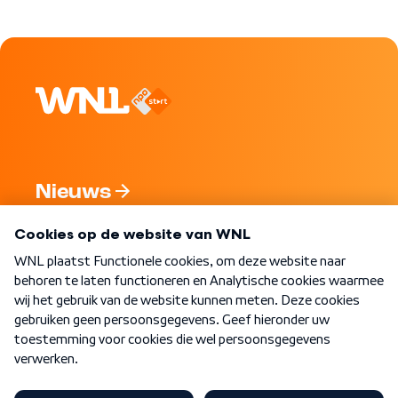
Nieuws
Programma's
Over WNL
Nieuwsbrief
Word Lid