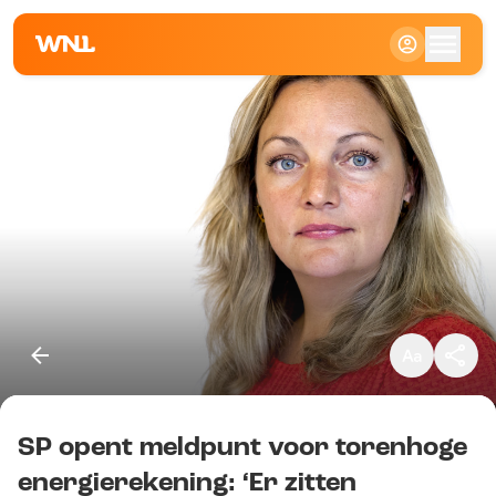
Klein
Standaard
Groot
SP opent meldpunt voor torenhoge
Kopieer link
energierekening: ‘Er zitten