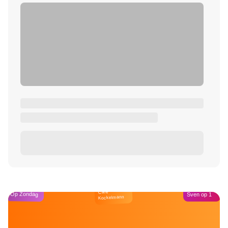
Café
Op Zondag
Sven op 1
Kockelmann