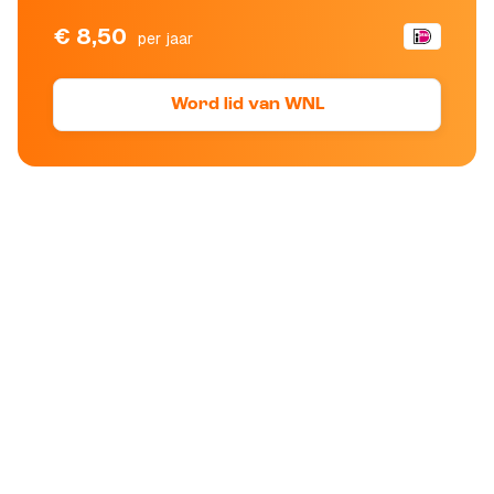
€ 8,50
per jaar
Word lid van WNL