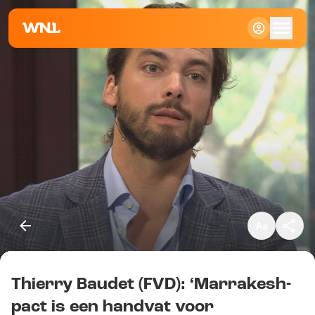
Klein
Standaard
Groot
Thierry Baudet (FVD): ‘Marrakesh-
Kopieer link
pact is een handvat voor