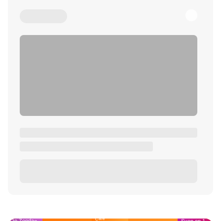
Café
Op Zondag