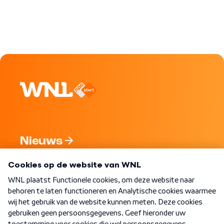
Nieuws
Programma's
Over WNL
Nieuwsbrief
Word Lid