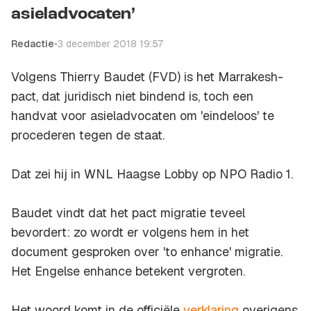
asieladvocaten’
Redactie
•
3 december 2018 19:57
Volgens Thierry Baudet (FVD) is het Marrakesh-
pact, dat juridisch niet bindend is, toch een
handvat voor asieladvocaten om 'eindeloos' te
procederen tegen de staat.
Dat zei hij in
WNL Haagse Lobby
op NPO Radio 1.
Baudet vindt dat het pact migratie teveel
bevordert: zo wordt er volgens hem in het
document gesproken over 'to enhance' migratie.
Het Engelse
enhance
betekent vergroten.
Het woord komt in de officiële
verklaring
overigens