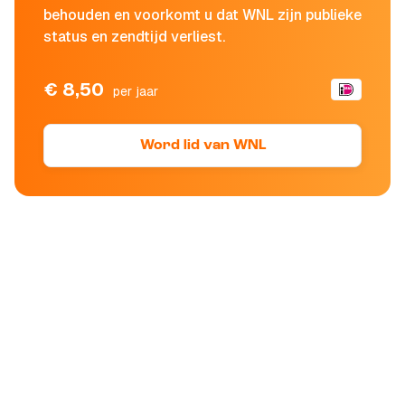
behouden en voorkomt u dat WNL zijn publieke
status en zendtijd verliest.
€ 8,50
per jaar
Word lid van WNL