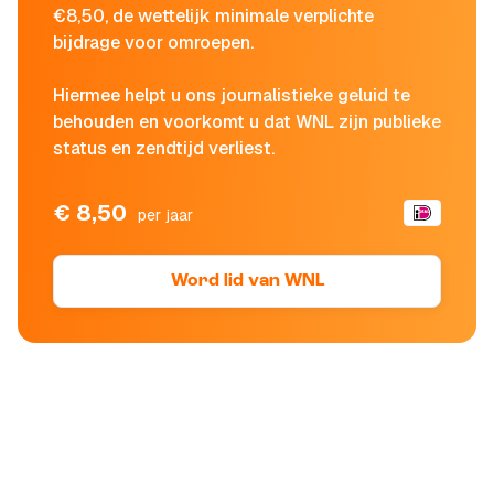
€8,50, de wettelijk minimale verplichte
bijdrage voor omroepen.
Hiermee helpt u ons journalistieke geluid te
behouden en voorkomt u dat WNL zijn publieke
status en zendtijd verliest.
€ 8,50
per jaar
Word lid van WNL