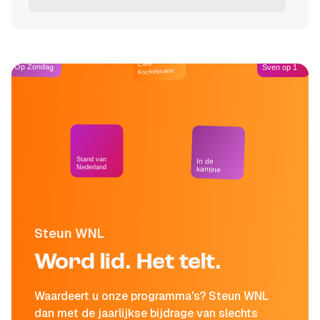
Café
Op Zondag
Sven op 1
Kockelmann
Stand van
In de
Nederland
kantine
Steun WNL
Word lid. Het telt.
Waardeert u onze programma's? Steun WNL
dan met de jaarlijkse bijdrage van slechts