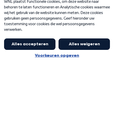
Nieuwsbrief
Word Lid
Meer WNL voor jou
Huishoudens met thuisbatterij,
slimme laadpaal of warmtepomp
Algemene voorwaarden
Cookie-instellingen
kunnen geld gaan verdienen: 'Kan
Privacy statement
op jaarbasis 500 euro opleveren'