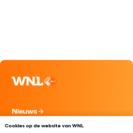
Nieuws
Programma's
Over WNL