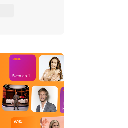
het Misdaad-
bureau
Sven op 1
In de
Kantine