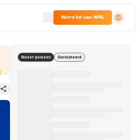
Word lid van WNL
Meest gelezen
Gerelateerd