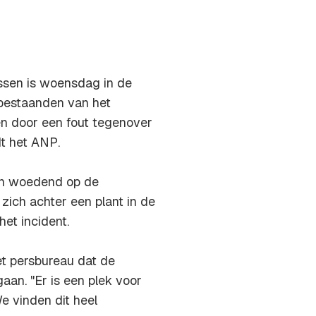
assen is woensdag in de
bestaanden van het
en door een fout tegenover
dt het
ANP
.
den woedend op de
zich achter een plant in de
het incident.
t persbureau dat de
an. "Er is een plek voor
e vinden dit heel