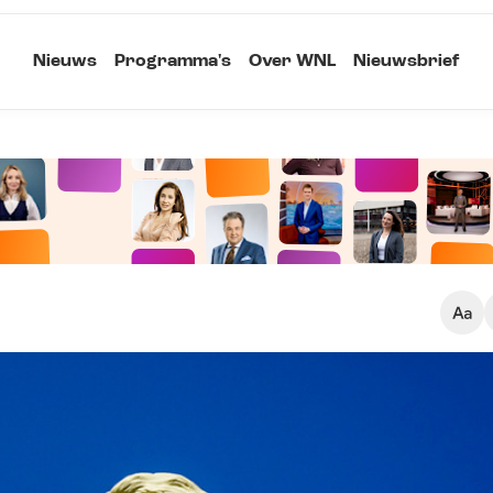
Nieuws
Programma's
Over WNL
Nieuwsbrief
Klein
Kopieer link
Standaard
Groot