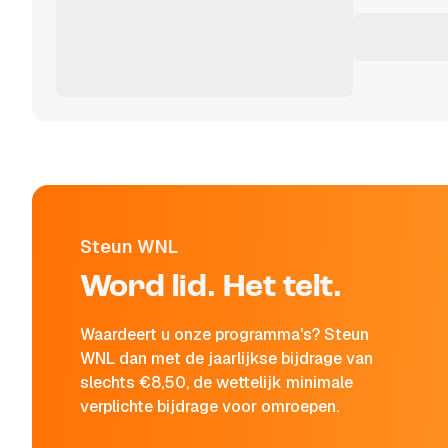
Steun WNL
Word lid. Het telt.
Waardeert u onze programma's? Steun
WNL dan met de jaarlijkse bijdrage van
slechts €8,50, de wettelijk minimale
verplichte bijdrage voor omroepen.