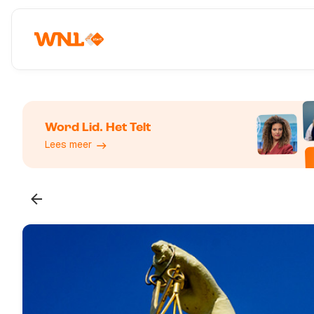
Word Lid. Het Telt
Lees meer