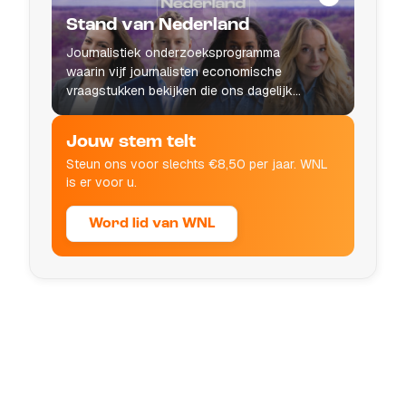
Stand van Nederland
Journalistiek onderzoeksprogramma
waarin vijf journalisten economische
vraagstukken bekijken die ons dagelijks
leven raken.
Jouw stem telt
Steun ons voor slechts €8,50 per jaar. WNL
is er voor u.
Word lid van WNL