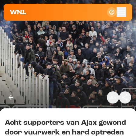
Klein
Standaard
Groot
Acht supporters van Ajax gewond
Kopieer link
door vuurwerk en hard optreden