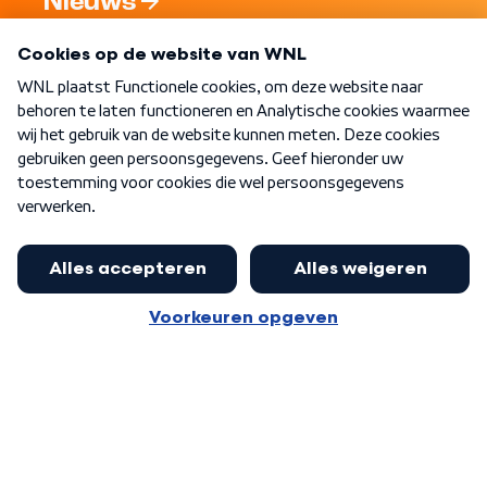
Nieuws
Programma's
Over WNL
Nieuwsbrief
Word Lid
Meer WNL voor jou
Jan Paternotte optimistisch over
stikstofdebat: 'Geen zwakker
Algemene voorwaarden
Cookie-instellingen
pakket, maar ideeën om het te
Privacy statement
versterken zijn welkom'