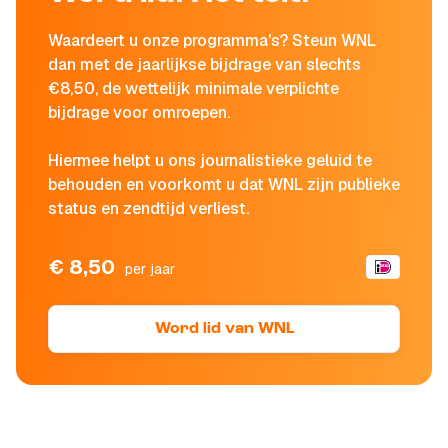
Waardeert u onze programma's? Steun WNL
dan met de jaarlijkse bijdrage van slechts
€8,50, de wettelijk minimale verplichte
bijdrage voor omroepen.
Hiermee helpt u ons journalistieke geluid te
behouden en voorkomt u dat WNL zijn publieke
status en zendtijd verliest.
€ 8,50
per jaar
Word lid van WNL