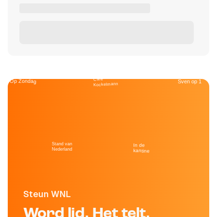
Café
Op Zondag
Sven op 1
Kockelmann
Stand van
In de
Nederland
kantine
Steun WNL
Word lid. Het telt.