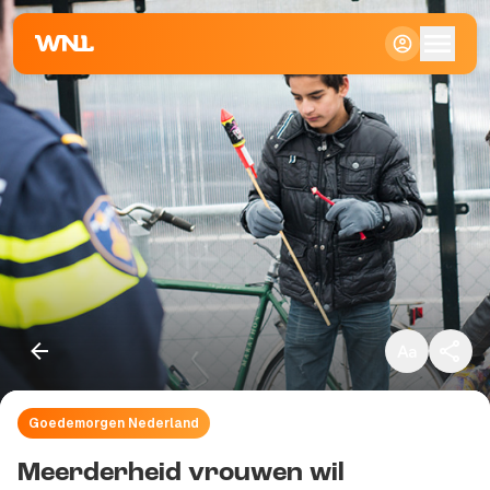
Klein
Standaard
Groot
Goedemorgen Nederland
Kopieer link
Meerderheid vrouwen wil