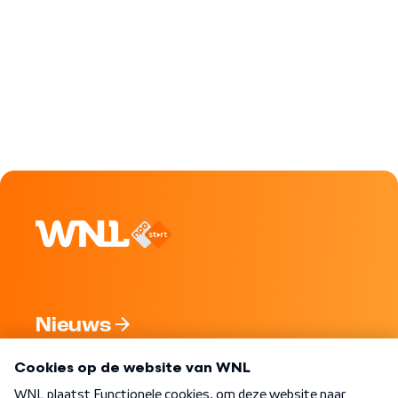
Nieuws
Programma's
Over WNL