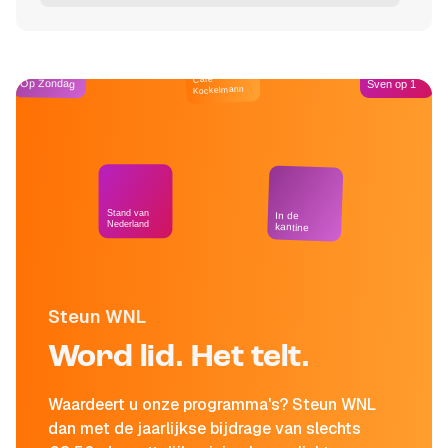
Café
Op Zondag
Sven op 1
Kockelmann
Stand van
In de
Nederland
kantine
Steun WNL
Word lid. Het telt.
Waardeert u onze programma's? Steun WNL
dan met de jaarlijkse bijdrage van slechts