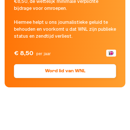
€8,50, de wettelijk minimale verplichte
bijdrage voor omroepen.
Hiermee helpt u ons journalistieke geluid te
behouden en voorkomt u dat WNL zijn publieke
status en zendtijd verliest.
€ 8,50
per jaar
Word lid van WNL