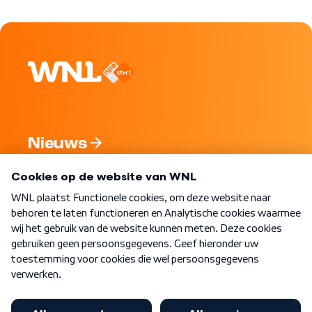
Nieuws
Programma's
Over WNL
Nieuwsbrief
Word Lid