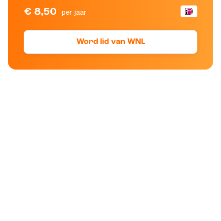
€ 8,50
per jaar
Word lid van WNL