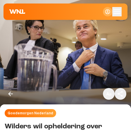
Klein
Standaard
Groot
Goedemorgen Nederland
Kopieer link
Wilders wil opheldering over