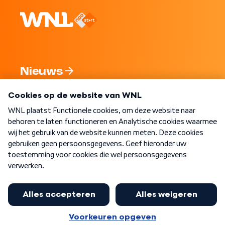
Nieuws
Programma's
Over WNL
Nieuwsbrief
Word Lid