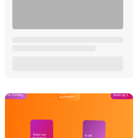
Café
Op Zondag
Sven op 1
Kockelmann
Stand van
In de