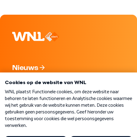
Nieuws
Programma's
Over WNL
Nieuwsbrief
Word Lid