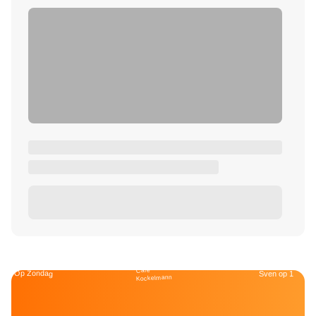
Café
Op Zondag
Sven op 1
Kockelmann