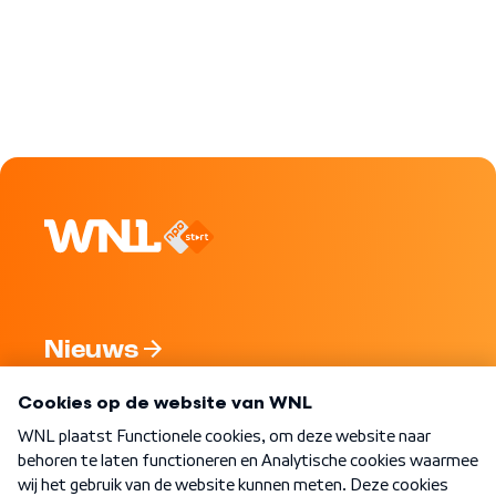
Nieuws
Programma's
Over WNL
Nieuwsbrief
Word Lid