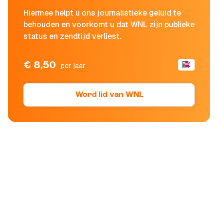
Hiermee helpt u ons journalistieke geluid te
behouden en voorkomt u dat WNL zijn publieke
status en zendtijd verliest.
€ 8,50
per jaar
Word lid van WNL