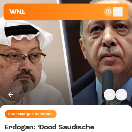
Klein
Standaard
Groot
Goedemorgen Nederland
Kopieer link
Erdogan: ‘Dood Saudische