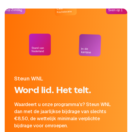
Café
Op Zondag
Sven op 1
Kockelmann
Stand van
In de
Nederland
kantine
Steun WNL
Word lid. Het telt.
Waardeert u onze programma's? Steun WNL
dan met de jaarlijkse bijdrage van slechts
€8,50, de wettelijk minimale verplichte
bijdrage voor omroepen.