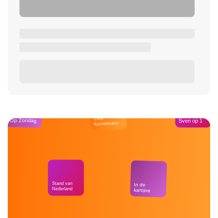
Café
Op Zondag
Sven op 1
Kockelmann
Stand van
In de
Nederland
kantine