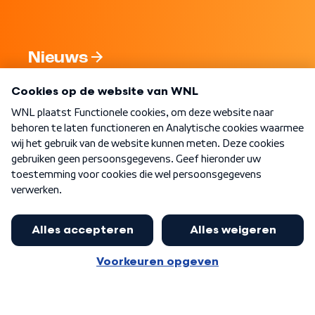
Nieuws
Programma's
Over WNL
Nieuwsbrief
Word Lid
Meer WNL voor jou