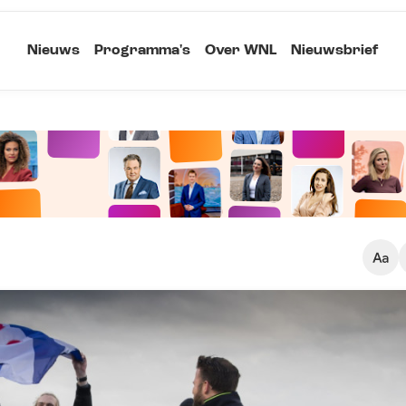
Nieuws
Programma's
Over WNL
Nieuwsbrief
Klein
Kopieer link
Standaard
Groot