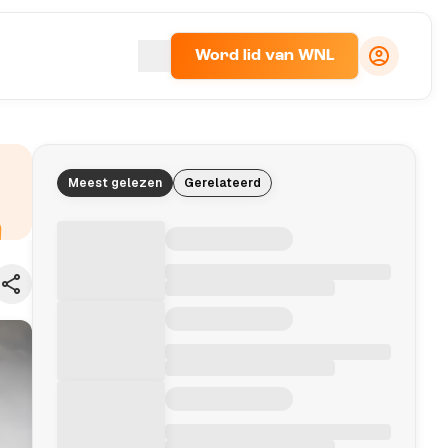
Word lid van WNL
Meest gelezen
Gerelateerd