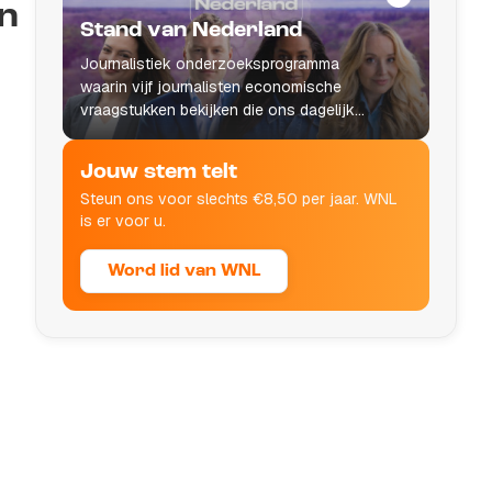
in
Stand van Nederland
Journalistiek onderzoeksprogramma
waarin vijf journalisten economische
vraagstukken bekijken die ons dagelijks
leven raken.
Jouw stem telt
Steun ons voor slechts €8,50 per jaar. WNL
is er voor u.
Word lid van WNL