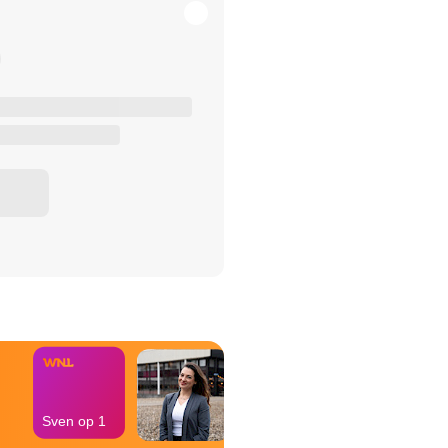
het Misdaad-
bureau
Sven op 1