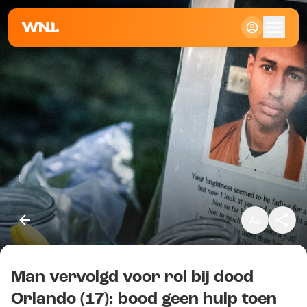
Klein
Standaard
Groot
Man vervolgd voor rol bij dood
Kopieer link
Orlando (17): bood geen hulp toen