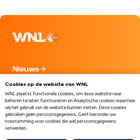
Nieuws
Programma's
Over WNL
Nieuwsbrief
Word Lid