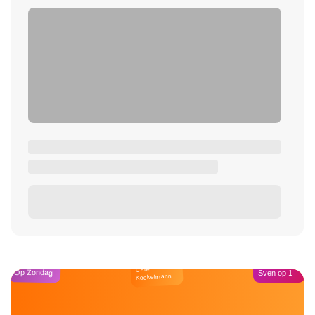
Café
Op Zondag
Sven op 1
Kockelmann