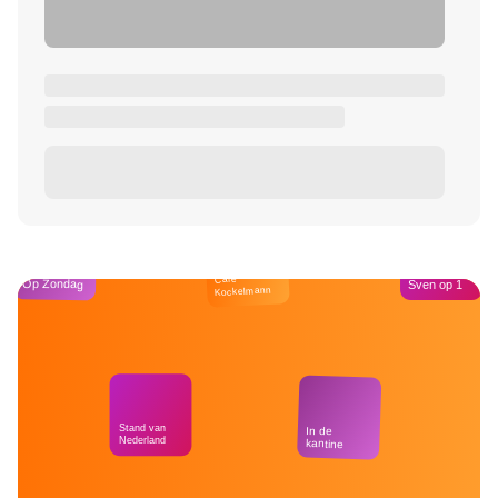
Café
Op Zondag
Sven op 1
Kockelmann
Stand van
In de
Nederland
kantine