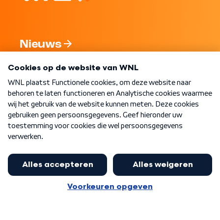
Nieuws
Programma's
Over WNL
Nieuwsbrief
Word Lid
Meer WNL voor jou