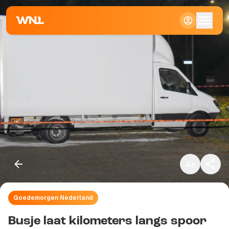
Klein
Standaard
Groot
Goedemorgen Nederland
Kopieer link
Busje laat kilometers langs spoor