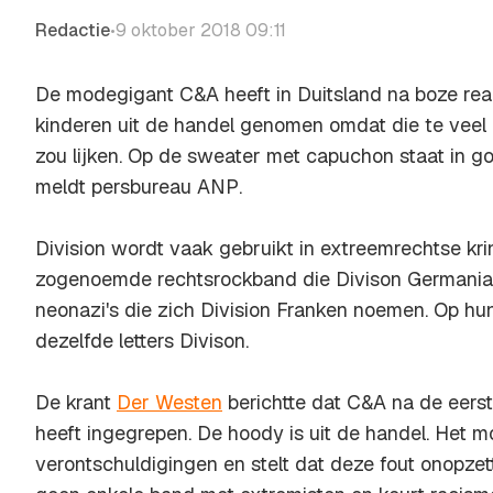
Redactie
9 oktober 2018 09:11
•
De modegigant C&A heeft in Duitsland na boze rea
kinderen uit de handel genomen omdat die te veel 
zou lijken. Op de sweater met capuchon staat in goti
meldt persbureau
ANP
.
Division wordt vaak gebruikt in extreemrechtse kri
zogenoemde rechtsrockband die Divison Germania 
neonazi's die zich Division Franken noemen. Op hun
dezelfde letters Divison.
De krant
Der Westen
berichtte dat C&A na de eerst
heeft ingegrepen. De hoody is uit de handel. Het mo
verontschuldigingen en stelt dat deze fout onopzet