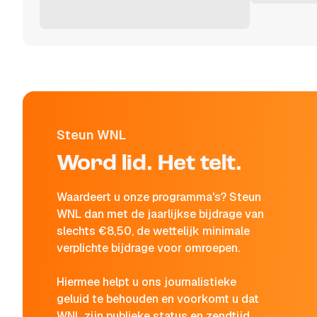
Steun WNL
Word lid. Het telt.
Waardeert u onze programma's? Steun
WNL dan met de jaarlijkse bijdrage van
slechts €8,50, de wettelijk minimale
verplichte bijdrage voor omroepen.
Hiermee helpt u ons journalistieke
geluid te behouden en voorkomt u dat
WNL zijn publieke status en zendtijd