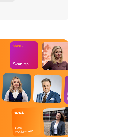
het Misdaad-
bureau
Sven op 1
In de
Kantine
Café
Kockelmann