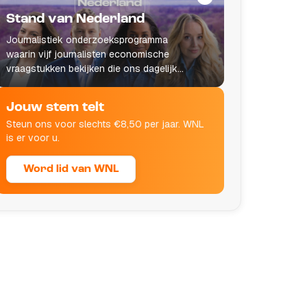
Stand van Nederland
Journalistiek onderzoeksprogramma
waarin vijf journalisten economische
vraagstukken bekijken die ons dagelijks
leven raken.
Jouw stem telt
Steun ons voor slechts €8,50 per jaar. WNL
is er voor u.
Word lid van WNL