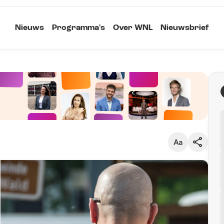
Nieuws
Programma's
Over WNL
Nieuwsbrief
Klein
Kopieer link
Standaard
Groot