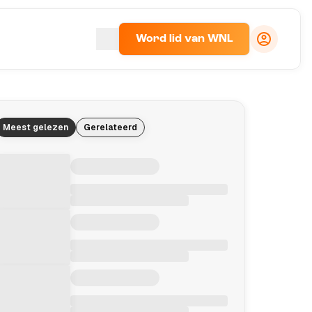
Word lid van WNL
Meest gelezen
Gerelateerd