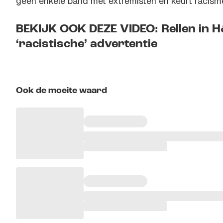
geen enkele band met extremisten en keurt racisme a
BEKIJK OOK DEZE VIDEO: Rellen in H&
‘racistische’ advertentie
Ook de moeite waard