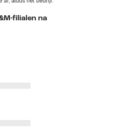
f, aldus het bedrijf.
M-filialen na