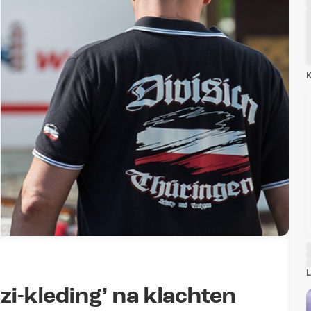
K
L
i-kleding’ na klachten