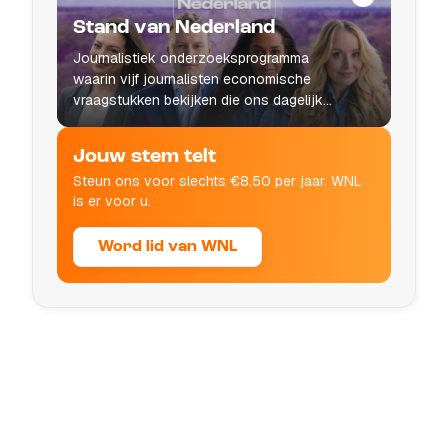
Stand van Nederland
Journalistiek onderzoeksprogramma
waarin vijf journalisten economische
vraagstukken bekijken die ons dagelijks
leven raken.
Jouw stem telt
Steun ons voor slechts €8,50 per jaar. WNL
is er voor u.
Word lid van WNL