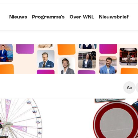
Nieuws
Programma's
Over WNL
Nieuwsbrief
Klein
Kopieer link
Standaard
Groot