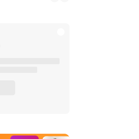
het Misdaad-
bureau