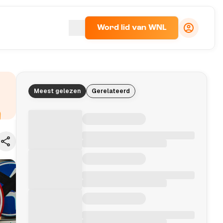
Word lid van WNL
Meest gelezen
Gerelateerd