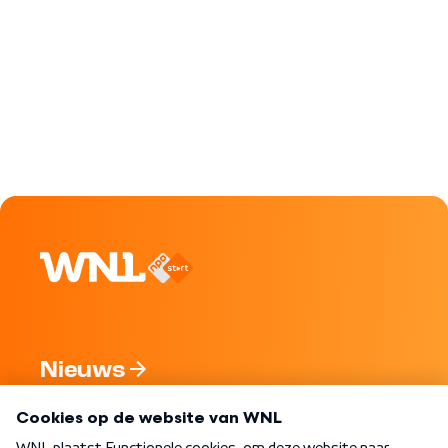
Nieuws
Programma's
Over WNL