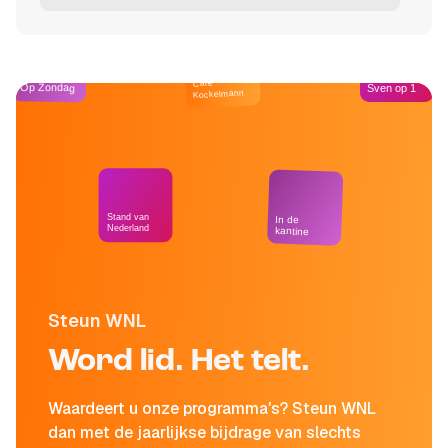
Café
Op Zondag
Sven op 1
Kockelmann
Stand van
In de
Nederland
kantine
Steun WNL
Word lid. Het telt.
Waardeert u onze programma's? Steun WNL
dan met de jaarlijkse bijdrage van slechts