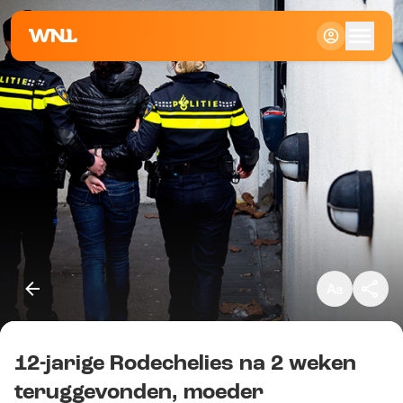
Klein
Standaard
Groot
12-jarige Rodechelies na 2 weken
Kopieer link
teruggevonden, moeder