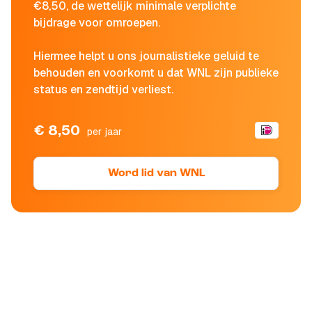
€8,50, de wettelijk minimale verplichte
bijdrage voor omroepen.
Hiermee helpt u ons journalistieke geluid te
behouden en voorkomt u dat WNL zijn publieke
status en zendtijd verliest.
€ 8,50
per jaar
Word lid van WNL