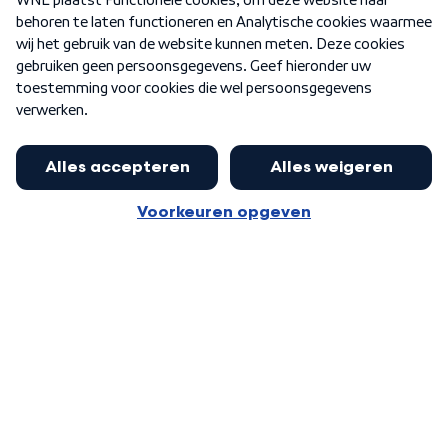
Nieuwsbrief
Word Lid
Meer WNL voor jou
Jan Paternotte optimistisch over
stikstofdebat: 'Geen zwakker
Algemene voorwaarden
Cookie-instellingen
pakket, maar ideeën om het te
Privacy statement
versterken zijn welkom'